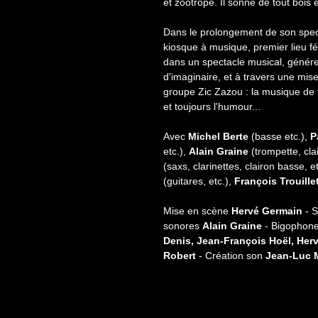
et zootrope. Il sonne de tout bois 
Dans le prolongement de son spec
kiosque à musique, premier lieu fé
dans un spectacle musical, génére
d'imaginaire, et à travers une mise
groupe Zic Zazou : la musique de f
et toujours l'humour...
Avec
Michel Berte
(basse etc.),
P
etc.),
Alain Graine
(trompette, clai
(saxs, clarinettes, clairon basse, e
(guitares, etc.),
François Trouille
Mise en scène
Hervé Germain
- S
sonores
Alain Graine
- Bigophon
Denis, Jean-François Hoël, Herv
Robert
- Création son
Jean-Luc M