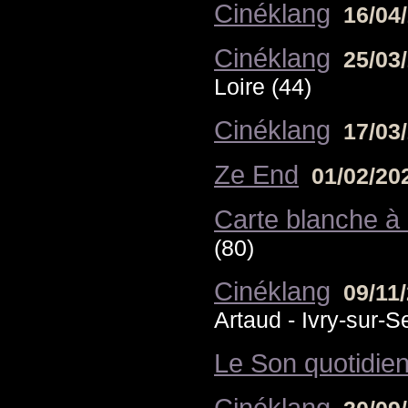
Cinéklang
16/04
Cinéklang
25/03
Loire (44)
Cinéklang
17/03
Ze End
01/02/2
Carte blanche à 
(80)
Cinéklang
09/11
Artaud - Ivry-sur-S
Le Son quotidie
Cinéklang