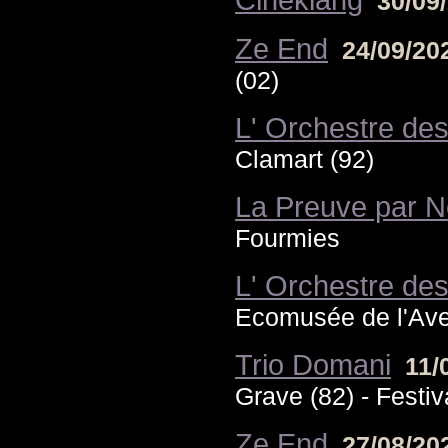
30/09
Ze End
24/09/2
(02)
L' Orchestre des
Clamart (92)
La Preuve par N
Fourmies
L' Orchestre des
Ecomusée de l'Ave
Trio Domani
11/
Grave (82) - Festi
Ze End
27/08/2